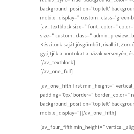
background_position=’top left’ backgro
mobile_display=” custom_class=’green-b
[av_textblock size=” font_color=” color=
size=” custom_class=” admin_preview_
Készítünk saját jósgömböt, rivallót, Zo
gyűjtjük a pontokat a házak versenyén, és 
[/av_textblock]
[/av_one_full]
[av_one_fifth first min_height=” verti
padding=’0px’ border=” border_color=” r
background_position=’top left’ backgro
mobile_display=”][/av_one_fifth]
[av_four_fifth min_height=” vertical_a