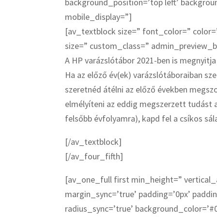
background_position=’top left’ backgro
mobile_display=”]
[av_textblock size=” font_color=” color=
size=” custom_class=” admin_preview_
A HP varázslótábor 2021-ben is megnyitj
Ha az előző év(ek) varázslótáboraiban sz
szeretnéd átélni az előző években megszo
elmélyíteni az eddig megszerzett tudást a 
felsőbb évfolyamra), kapd fel a csíkos sála
[/av_textblock]
[/av_four_fifth]
[av_one_full first min_height=” vertical
margin_sync=’true’ padding=’0px’ paddin
radius_sync=’true’ background_color=’#