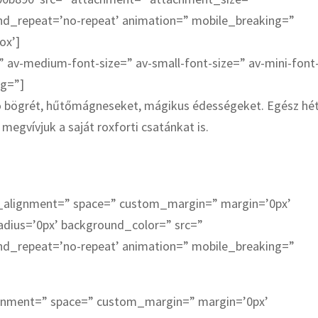
und_repeat=’no-repeat’ animation=” mobile_breaking=”
ox’]
” av-medium-font-size=” av-small-font-size=” av-mini-font
bg=”]
rdó bögrét, hűtőmágneseket, mágikus édességeket. Egész hé
megvívjuk a saját roxforti csatánkat is.
cal_alignment=” space=” custom_margin=” margin=’0px’
adius=’0px’ background_color=” src=”
und_repeat=’no-repeat’ animation=” mobile_breaking=”
lignment=” space=” custom_margin=” margin=’0px’