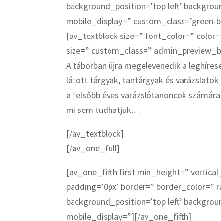
background_position=’top left’ backgro
mobile_display=” custom_class=’green-b
[av_textblock size=” font_color=” color=
size=” custom_class=” admin_preview_
A táborban újra megelevenedik a leghírese
látott tárgyak, tantárgyak és varázslatok
a felsőbb éves varázslótanoncok számára. D
mi sem tudhatjuk…
[/av_textblock]
[/av_one_full]
[av_one_fifth first min_height=” verti
padding=’0px’ border=” border_color=” r
background_position=’top left’ backgro
mobile_display=”][/av_one_fifth]