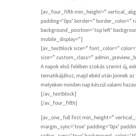
[av_four_fifth min_height=” vertical_a
padding=’0px’ border=” border_color=” r
background_position=’top left’ backgro
mobile_display=”]
[av_textblock size=” font_color=” color=
size=” custom_class=” admin_preview_
A napok első felében szokás szerint új, e
tematikájához, majd ebéd után jönnek az 
melyeken minden nap készül valami hazav
[/av_textblock]
[/av_four_fifth]
[av_one_full first min_height=” vertical
margin_sync=’true’ padding=’0px’ paddin
radius_sync=’true’ background_color=’#