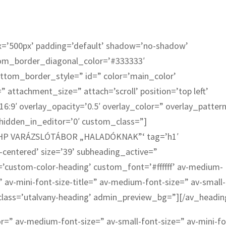
x=’500px’ padding=’default’ shadow=’no-shadow’
tom_border_diagonal_color=’#333333′
ttom_border_style=” id=” color=’main_color’
attachment_size=” attach=’scroll’ position=’top left’
16:9′ overlay_opacity=’0.5′ overlay_color=” overlay_patter
idden_in_editor=’0′ custom_class=”]
 HP VARÁZSLÓTÁBOR „HALADÓKNAK”‘ tag=’h1′
centered’ size=’39’ subheading_active=”
=’custom-color-heading’ custom_font=’#ffffff’ av-medium-
=” av-mini-font-size-title=” av-medium-font-size=” av-small-
_class=’utalvany-heading’ admin_preview_bg=”][/av_headin
or=” av-medium-font-size=” av-small-font-size=” av-mini-fo