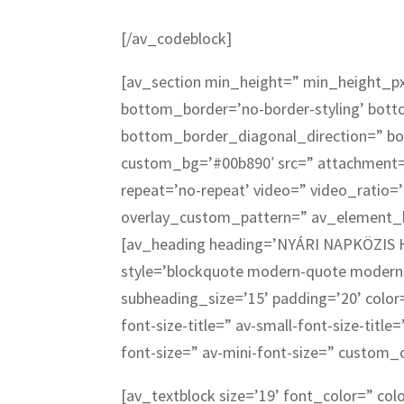
[/av_codeblock]
[av_section min_height=” min_height_p
bottom_border=’no-border-styling’ bot
bottom_border_diagonal_direction=” bo
custom_bg=’#00b890′ src=” attachment=” 
repeat=’no-repeat’ video=” video_ratio=’
overlay_custom_pattern=” av_element_h
[av_heading heading=’NYÁRI NAPKÖZIS
style=’blockquote modern-quote modern-
subheading_size=’15’ padding=’20’ color
font-size-title=” av-small-font-size-title
font-size=” av-mini-font-size=” custom
[av_textblock size=’19’ font_color=” col