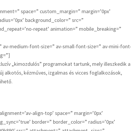
lignment=” space=” custom_margin=” margin=’0px’
adius=’0px’ background_color=” src=”
und_repeat=’no-repeat’ animation=” mobile_breaking=”
” av-medium-font-size=” av-small-font-size=” av-mini-font
bg=”]
xkluzív „kimozdulós” programokat tartunk, mely illeszkedik a
új alkotós, kézműves, izgalmas és vicces foglalkozások,
ihető.
_alignment=’av-align-top’ space=” margin=’0px’
g_sync=’true’ border=” border_color=” radius=’0px’
00b890′ src=” attachment=” attachment_size=”