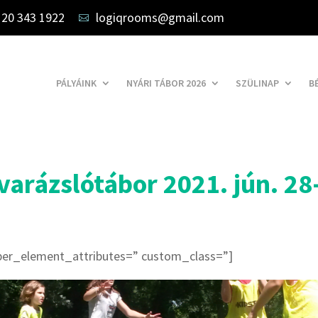
 20 343 1922
logiqrooms@gmail.com

PÁLYÁINK
NYÁRI TÁBOR 2026
SZÜLINAP
B
varázslótábor 2021. jún. 28
er_element_attributes=” custom_class=”]