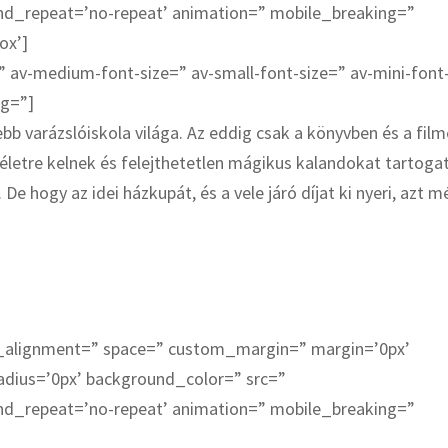
und_repeat=’no-repeat’ animation=” mobile_breaking=”
ox’]
” av-medium-font-size=” av-small-font-size=” av-mini-font
bg=”]
bb varázslóiskola világa. Az eddig csak a könyvben és a fil
 életre kelnek és felejthetetlen mágikus kalandokat tartoga
e hogy az idei házkupát, és a vele járó díjat ki nyeri, azt m
cal_alignment=” space=” custom_margin=” margin=’0px’
adius=’0px’ background_color=” src=”
und_repeat=’no-repeat’ animation=” mobile_breaking=”