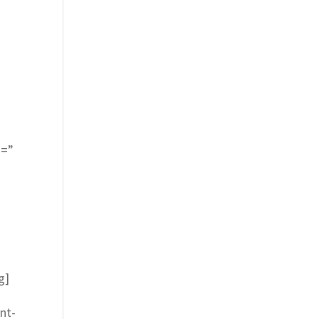
n=”
g]
nt-