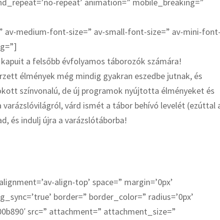
und_repeat=’no-repeat’ animation=” mobile_breaking=”
” av-medium-font-size=” av-small-font-size=” av-mini-font
bg=”]
a kapuit a felsőbb évfolyamos táborozók számára!
erzett élmények még mindig gyakran eszedbe jutnak, és
kott színvonalú, de új programok nyújtotta élményeket és
varázslóvilágról, várd ismét a tábor behívó levelét (ezúttal 
d, és indulj újra a varázslótáborba!
_alignment=’av-align-top’ space=” margin=’0px’
g_sync=’true’ border=” border_color=” radius=’0px’
00b890′ src=” attachment=” attachment_size=”