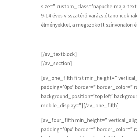
size=” custom_class=’napuche-maja-tex
9-14 éves visszatérő varázslótanoncoknak
élményekkel, a megszokott színvonalon é
[/av_textblock]
[/av_section]
[av_one_fifth first min_height=” verti
padding=’0px’ border=” border_color=” r
background_position=’top left’ backgro
mobile_display=”][/av_one_fifth]
[av_four_fifth min_height=” vertical_a
padding=’0px’ border=” border_color=” r