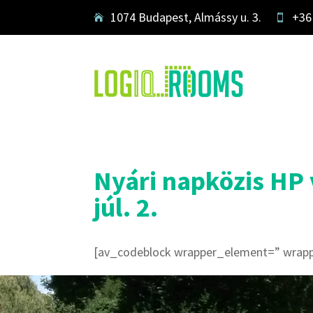
1074 Budapest, Almássy u. 3.
+36


Nyári napközis HP 
júl. 2.
[av_codeblock wrapper_element=” wrapp