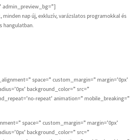
t’ admin_preview_bg=”]
, minden nap új, exkluzív, varázslatos programokkal és
s hangulatban.
cal_alignment=” space=” custom_margin=” margin=’0px’
adius=’0px’ background_color=” src=”
und_repeat=’no-repeat’ animation=” mobile_breaking=”
lignment=” space=” custom_margin=” margin=’0px’
adius=’0px’ background_color=” src=”