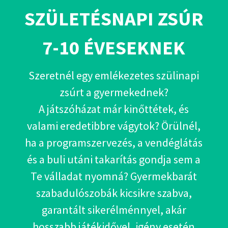
SZÜLETÉSNAPI ZSÚR
7-10 ÉVESEKNEK
Szeretnél egy emlékezetes szülinapi
zsúrt a gyermekednek?
A játszóházat már kinőttétek, és
valami eredetibbre vágytok? Örülnél,
ha a programszervezés, a vendéglátás
és a buli utáni takarítás gondja sem a
Te válladat nyomná? Gyermekbarát
szabadulószobák kicsikre szabva,
garantált sikerélménnyel, akár
hosszabb játékidővel, igény esetén