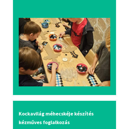
Kockavilág méhecskéje készítés
kézműves foglalkozás