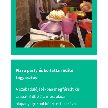
Pizza party és korlátlan üdítő
fogyasztás
A szabadulójátékban megfáradt kis
csapat 3 db 32 cm-es, olasz
alapanyagokból készített pizzával