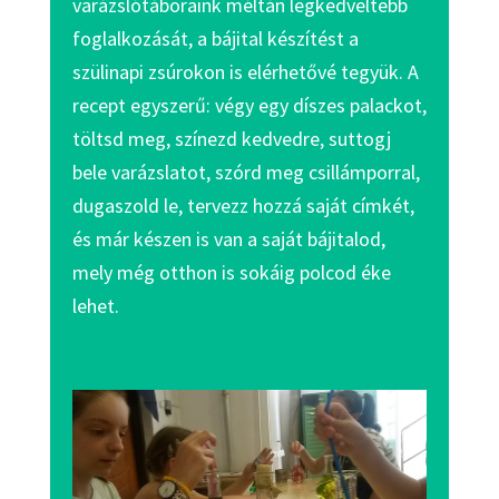
varázslótáboraink méltán legkedveltebb
foglalkozását, a bájital készítést a
szülinapi zsúrokon is elérhetővé tegyük. A
recept egyszerű: végy egy díszes palackot,
töltsd meg, színezd kedvedre, suttogj
bele varázslatot, szórd meg csillámporral,
dugaszold le, tervezz hozzá saját címkét,
és már készen is van a saját bájitalod,
mely még otthon is sokáig polcod éke
lehet.