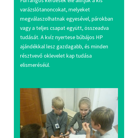
Furfangos kérdések elé állítjuk a kis
varázslótanoncokat, melyeket
megválaszolhatnak egyesével, párokban
vagy a teljes csapat együtt, összeadva
tudását. A kvíz nyertese bűbájos HP
ajándékkal lesz gazdagabb, és minden
résztvevő oklevelet kap tudása
elismeréséül.