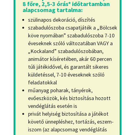
8 főre, 2,5-3 órás* időtartamban
alapcsomag tartalma:
szülinapos dekoráció, díszítés
szabadulószoba csapatjáték a „Bölcsek
köve nyomában” szabadulószoba 7-10
éveseknek szóló változatában VAGY a
„Kockaland” szabadulószobában,
animátor kíséretében, akár 60 percen
túli játékidővel, és garantált sikeres
küldetéssel, 7-10 éveseknek szóló
feladatokkal
műanyag poharak, tányérok,
evőeszközök, kés biztosítása hozott
vendéglátás esetén is
privát helyiség biztosítása a játékot
követő ünnepléshez, tortázás, eszem-
iszom (az alapcsomag vendéglátás