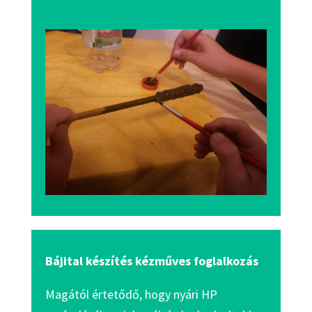
Bájital készítés kézműves foglalkozás
Magától értetődő, hogy nyári HP