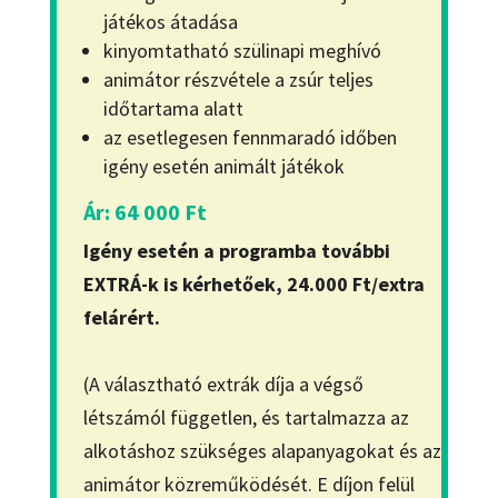
játékos átadása
kinyomtatható szülinapi meghívó
animátor részvétele a zsúr teljes
időtartama alatt
az esetlegesen fennmaradó időben
igény esetén animált játékok
Ár: 64 000 Ft
Igény esetén a programba további
EXTRÁ-k is kérhetőek, 24.000 Ft/extra
felárért.
(A választható extrák díja a végső
létszámól független, és tartalmazza az
alkotáshoz szükséges alapanyagokat és az
animátor közreműködését. E díjon felül