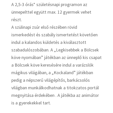
A 2,5-3 órás* születésnapi programon az
ünnepelttel együtt max. 12 gyermek vehet
részt.
A szülinapi zsúr első részében rövid
ismerkedést és szabály ismertetést követően
indul a kalandos küldetés a kiválasztott
szabadulószobában. A „Legkisebbek a Bölcsek
köve nyomában” játékban az ünneplő kis csapat
a Bölcsek köve keresésére indul a varázslók
mágikus világában, a „Kockaland” játékban
pedig a népszerű világépítős, barkácsolós
világban munkálkodhatnak a titokzatos portál
megnyitása érdekében . A játékba az animátor
is a gyerekekkel tart.