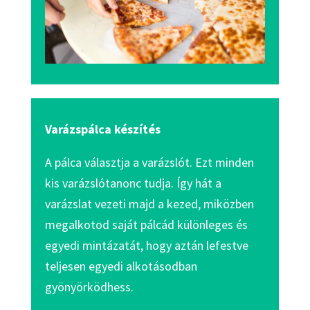
Varázs
pálca készítés
A pálca választja a varázslót. Ezt minden
kis varázslótanonc tudja. Így hát a
varázslat vezeti majd a kezed, miközben
megalkotod saját pálcád különleges és
egyedi mintázatát, hogy aztán lefestve
teljesen egyedi alkotásodban
gyönyörködhess.