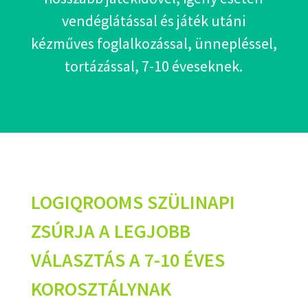
vendéglátással és játék utáni
kézműves foglalkozással, ünnepléssel,
tortázással, 7-10 éveseknek.
LOGIQROOMS SZÜLINAPI
ZSÚRJA A LEGJOBB
VÁLASZTÁS A 7-10 ÉVES
KOROSZTÁLYNAK