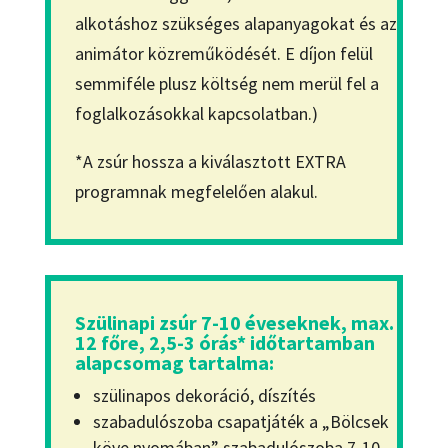
alkotáshoz szükséges alapanyagokat és az
animátor közreműködését. E díjon felül
semmiféle plusz költség nem merül fel a
foglalkozásokkal kapcsolatban.)
*A zsúr hossza a kiválasztott EXTRA
programnak megfelelően alakul.
Szülinapi zsúr 7-10 éveseknek, max.
12 főre, 2,5-3 órás* időtartamban
alapcsomag tartalma:
szülinapos dekoráció, díszítés
szabadulószoba csapatjáték a „Bölcsek
köve nyomában” szabadulószoba 7-10