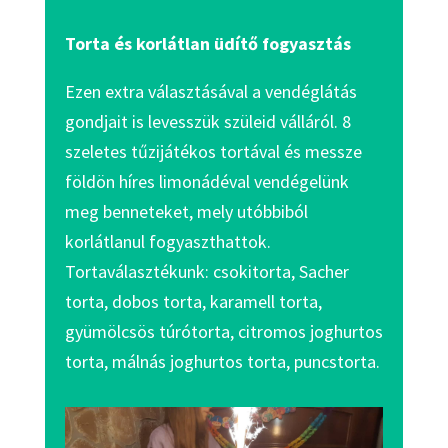
Torta és korlátlan üdítő fogyasztás
Ezen extra választásával a vendéglátás
gondjait is levesszük szüleid válláról. 8
szeletes tűzijátékos tortával és messze
földön híres limonádéval vendégelünk
meg benneteket, mely utóbbiból
korlátlanul fogyaszthattok.
Tortaválasztékunk: csokitorta, Sacher
torta, dobos torta, karamell torta,
gyümölcsös túrótorta, citromos joghurtos
torta, málnás joghurtos torta, puncstorta.