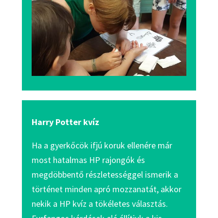
Harry Potter kvíz
Ha a gyerkőcök ifjú koruk ellenére már
most hatalmas HP rajongók és
megdöbbentő részletességgel ismerik a
történet minden apró mozzanatát, akkor
nekik a HP kvíz a tökéletes választás.