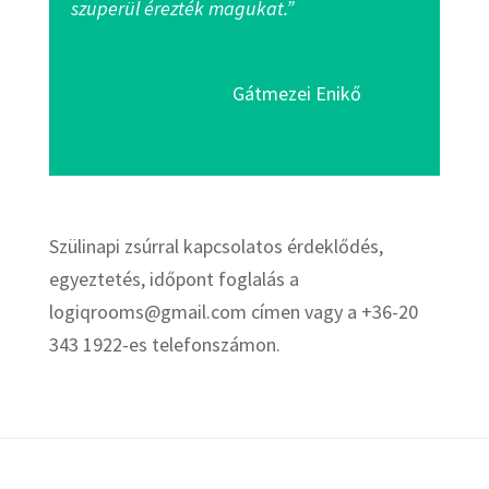
szuperül érezték magukat.”
Gátmezei Enikő
Szülinapi zsúrral kapcsolatos érdeklődés,
egyeztetés, időpont foglalás a
logiqrooms@gmail.com címen vagy a +36-20
343 1922-es telefonszámon.