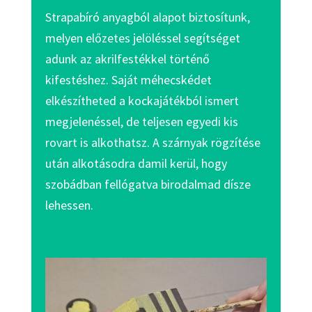
Strapabíró anyagból alapot biztosítunk,
melyen előzetes jelöléssel segítséget
adunk az akrilfestékkel történő
kifestéshez. Saját méhecskédet
elkészítheted a kockajátékból ismert
megjelenéssel, de teljesen egyedi kis
rovart is alkothatsz. A szárnyak rögzítése
után alkotásodra damil kerül, hogy
szobádban fellógatva birodalmad dísze
lehessen.