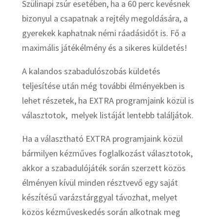
Szülinapi zsúr esetében, ha a 60 perc kevésnek
bizonyul a csapatnak a rejtély megoldására, a
gyerekek kaphatnak némi ráadásidőt is. Fő a
maximális játékélmény és a sikeres küldetés!
A kalandos szabadulószobás küldetés
teljesítése után még további élményekben is
lehet részetek, ha EXTRA programjaink közül is
választotok, melyek listáját lentebb találjátok.
Ha a választható EXTRA programjaink közül
bármilyen kézműves foglalkozást választotok,
akkor a szabadulójáték során szerzett közös
élményen kívül minden résztvevő egy saját
készítésű varázstárggyal távozhat, melyet
közös kézműveskedés során alkotnak meg