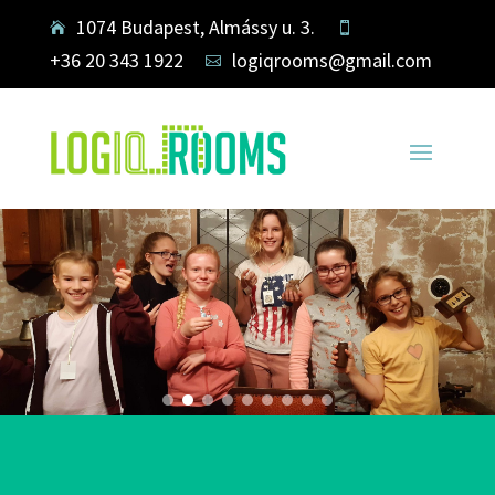
1074 Budapest, Almássy u. 3.


+36 20 343 1922
logiqrooms@gmail.com
