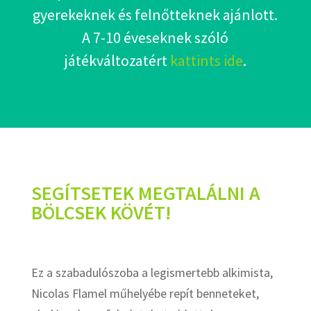
gyerekeknek és felnőtteknek ajánlott.
A 7-10 éveseknek szóló
játékváltozatért
kattints ide
.
SEGÍTSETEK MEGTALÁLNI A
BÖLCSEK KÖVÉT!
Ez a szabadulószoba a legismertebb alkimista,
Nicolas Flamel műhelyébe repít benneteket,