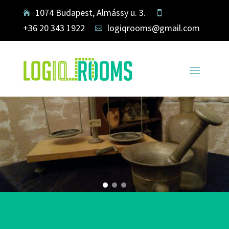
1074 Budapest, Almássy u. 3.


+36 20 343 1922
logiqrooms@gmail.com
