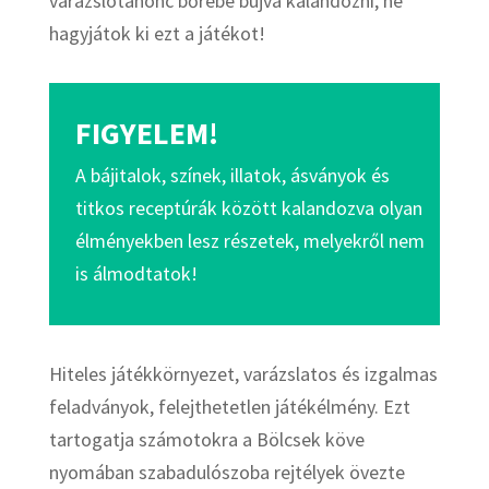
varázslótanonc bőrébe bújva kalandozni, ne
hagyjátok ki ezt a játékot!
FIGYELEM!
A bájitalok, színek, illatok, ásványok és
titkos receptúrák között kalandozva olyan
élményekben lesz részetek, melyekről nem
is álmodtatok!
Hiteles játékkörnyezet, varázslatos és izgalmas
feladványok, felejthetetlen játékélmény. Ezt
tartogatja számotokra a Bölcsek köve
nyomában szabadulószoba rejtélyek övezte