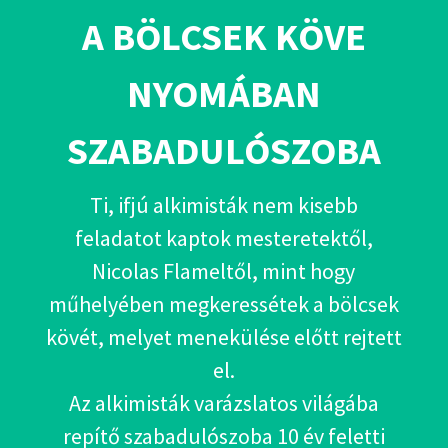
A BÖLCSEK KÖVE
NYOMÁBAN
SZABADULÓSZOBA
Ti, ifjú alkimisták nem kisebb
feladatot kaptok mesteretektől,
Nicolas Flameltől, mint hogy
műhelyében megkeressétek a bölcsek
kövét, melyet menekülése előtt rejtett
el.
Az alkimisták varázslatos világába
repítő szabadulószoba 10 év feletti